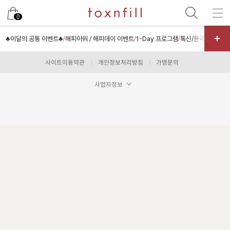
남은 시술/관리권 예약
0
남은 시술/관리권 종류 선택
♣이달의 공통 이벤트♣
해피아워 / 해피데이 이벤트
1-Day 프로그램
톡신/윤곽주사
필러
/
/
/
/
리프팅
사이트이용약관
개인정보처리방침
가맹문의
색소
사업자정보
제모
여드름/모공
스킨부스터
스킨케어
체형
항노화수액
기타