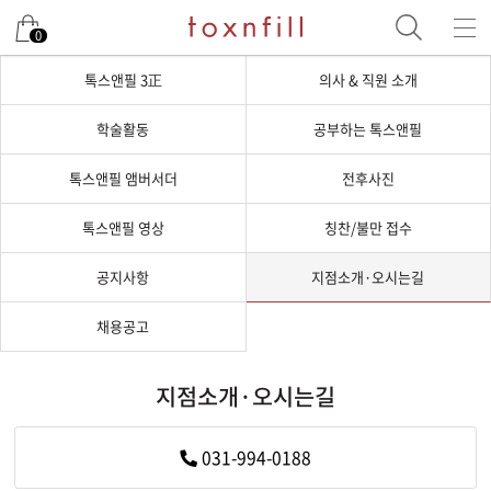
0
톡스앤필 3正
의사 & 직원 소개
학술활동
공부하는 톡스앤필
톡스앤필 앰버서더
전후사진
톡스앤필 영상
칭찬/불만 접수
공지사항
지점소개·오시는길
채용공고
지점소개·오시는길
약도전송
전화연동
031-994-0188