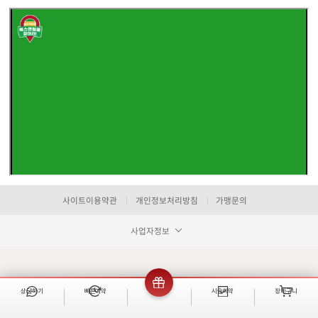
네이버지도 어
네이버지도 어
경기 고양시 일산서구 중앙로 1413,
사이트이용약관
개인정보처리방침
가맹문의
동영빌딩 3층
카카오네비 어플리케이션 실행
티맵 어플리케이션 실행
카카오네비
티맵
사업자정보
카카오네비 어플리케이션 실행
티맵 어플리케이션 실행
카카오네비
티맵
상담하기
빠른예약
이벤트
시술예약
장바구니
간략위치
주엽역 1번출구 50M
빠른 예약
주차안내
동영빌딩 지상 주차장 및 기계식 주차장