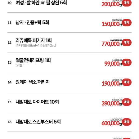
329,000
여성 ·
팔 하완 or 팔 상완 5회
10
200,000
예약
원
277,000
남자 ·
인중+턱 5회
11
150,000
예약
원
리쥬베룩 패키지 1회
1,460,000
12
770,000
예약
원
(쥬베룩(볼륨)1vial+리쥬란힐러2cc)
얼굴전체리프팅 1회
150,000
13
99,000
예약
원
(20분)
340,000
원데이 색소 패키지
14
190,000
예약
원
550,000
내맘대로 다이어트 10회
15
390,000
예약
원
1,000,000
내맘대로 스킨부스터 5회
16
600,000
예약
원