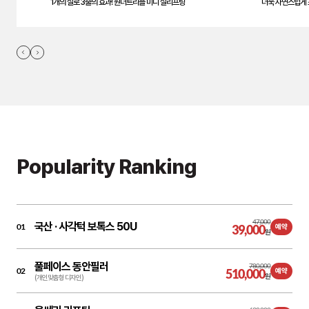
1개의 실로 3줄의 효과! 원더트리플 미니 실리프팅
더욱 자연스럽게 
Popularity Ranking
47,000
국산 ·
사각턱 보톡스 50U
01
39,000
예약
원
풀페이스 동안필러
780,000
02
510,000
예약
원
(개인맞춤형 디자인)