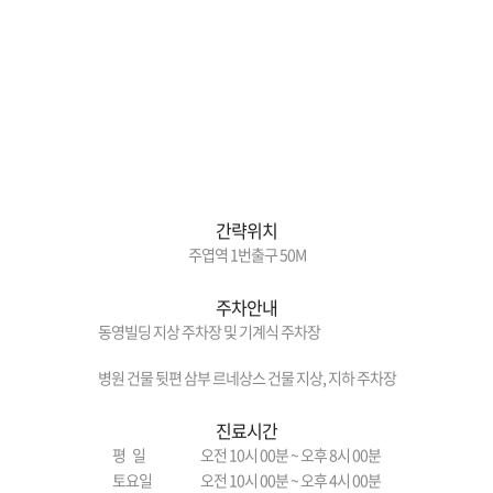
간략위치
주엽역 1번출구 50M
주차안내
동영빌딩 지상 주차장 및 기계식 주차장
병원 건물 뒷편 삼부 르네상스 건물 지상, 지하 주차장
진료시간
평 일
오전 10시 00분 ~ 오후 8시 00분
토요일
오전 10시 00분 ~ 오후 4시 00분