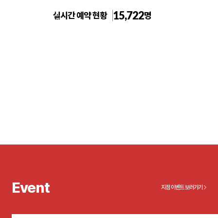
15,722
실시간 예약 현황
명
일산주엽 톡스앤필의원
Event
지점 이벤트 보러가기