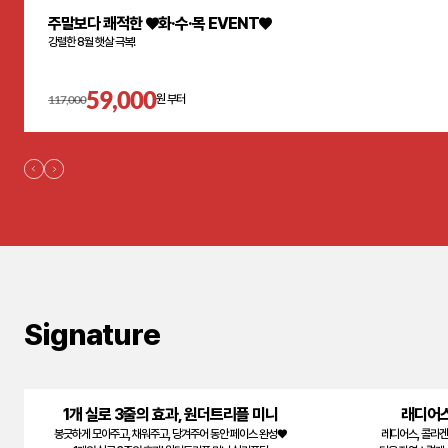
주말보다 쾌적한 ♥화·수·목 EVENT♥
강렬한 8월 햇살 극복!
59,000
117,000
원 부터
Signature
1개 실로 3줄의 효과, 원더트리플 미니
래디어스
봉긋하게 모아주고, 채워주고, 당겨주어 동안 페이스 완성♥
레디어스, 콜라겐