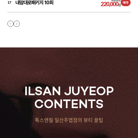
400,000
내맘대로패키지 10회
17
220,000
예약
원
ILSAN JUYEOP
CONTENTS
톡스앤필 일산주엽점의 뷰티 꿀팁