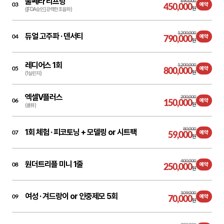
울쎄라 리프팅
690,000
03
450,000
예약
원
([FDA승인] 강력한 초음파)
1,200,000
듀얼 고주파 ·
덴서티
04
790,000
예약
원
레디어스 1회
1,200,000
05
800,000
예약
원
(1실린지)
엑셀V플러스
200,000
06
150,000
예약
원
(쿨뷰)
80,000
1회 체험 ·
피코토닝 + 모델링 or 시트팩
07
59,000
예약
원
400,000
원더트리플 미니 1줄
08
250,000
예약
원
109,000
여성 ·
겨드랑이 or 인중제모 5회
09
70,000
예약
원