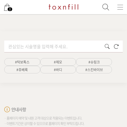
남은 시술/관리권 예약
0
남은 시술/관리권 종류 선택
리프팅
초기화
검색
색소
#턱보톡스
#제모
#슈링크
제모
#쥬베룩
#바디
#스킨바이브
여드름/모공
스킨부스터
안내사항
스킨케어
· 홈페이지 예약 및 내원 고객 대상으로 적용되는 이벤트입니다.
· 이벤트기간은 상이할 수 있으므로 홈페이지 확인 부탁드립니다.
체형