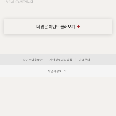
· 부가세 10% 별도입니다.
항노화수액
더 많은 이벤트 불러오기
기타
사이트이용약관
개인정보처리방침
가맹문의
사업자정보
장바구니 담기
예약하기