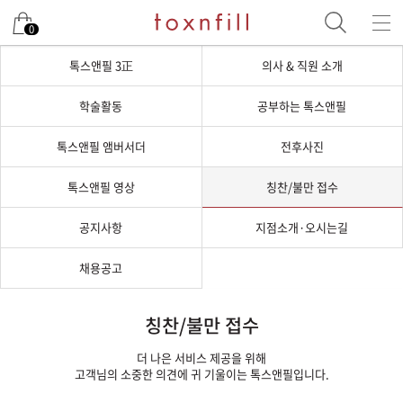
0
톡스앤필 3正
의사 & 직원 소개
학술활동
공부하는 톡스앤필
톡스앤필 앰버서더
전후사진
톡스앤필 영상
칭찬/불만 접수
공지사항
지점소개·오시는길
채용공고
칭찬/불만 접수
더 나은 서비스 제공을 위해
고객님의 소중한 의견에 귀 기울이는 톡스앤필입니다.