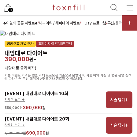
남은 시술/관리권 예약
0
남은 시술/관리권 종류 선택
♣이달의 공통 이벤트♣
해피아워 / 해피데이 이벤트
1-Day 프로그램
톡신/윤곽주사
필러
/
/
/
/
리프팅
카카오톡 채널 추가
홈페이지 예약/내원 고객
색소
내맘대로 다이어트
제모
390,000
원~
여드름/모공
내맘대로 골라빼자!
※ 본 이벤트 가격은 병원 자체 프로모션 기준으로 운영되며, 시술 예약 시점 및 병원 운영 정책
스킨부스터
에 따라 가격·구성·혜택이 변경되거나 종료될 수 있습니다.
스킨케어
[EVENT] 내맘대로 다이어트 10회
체형
시술 담기
자세히 보기 ->
항노화수액
390,000
550,000원
원
기타
[EVENT] 내맘대로 다이어트 20회
시술 담기
자세히 보기 ->
690,000
1,000,000원
원