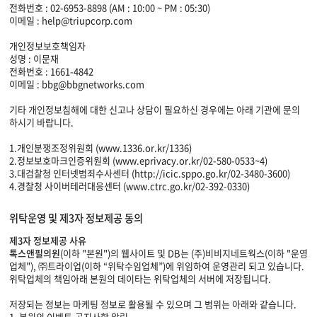
전화번호 : 02-6953-8898 (AM : 10:00 ~ PM : 05:30)
이메일 : help@triupcorp.com
개인정보보호책임자
성명 : 이문재
전화번호 : 1661-4842
이메일 : bbg@bbgnetworks.com
기타 개인정보침해에 대한 신고나 상담이 필요하신 경우에는 아래 기관에 문의
하시기 바랍니다.
1.개인분쟁조정위원회 (www.1336.or.kr/1336)
2.정보보호마크인증위원회 (www.eprivacy.or.kr/02-580-0533~4)
3.대검찰청 인터넷범죄수사센터 (http://icic.sppo.go.kr/02-3480-3600)
4.경찰청 사이버테러대응센터 (www.ctrc.go.kr/02-392-0330)
위탁운영 및 제3자 정보제공 동의
제3자 정보제공 사유
톡스앤필의원
(이하 "본원")의 웹사이트 및 DB는 (주)비비지네트웍스(이하 "운영
업체"), ㈜트라이업(이하 “위탁수임업체”)에 위임하여 운영관리 되고 있습니다.
위탁업체의 책임아래 본원의 데이타는 위탁업체의 서버에 저장됩니다.
저장되는 정보는 마케팅 정보로 활용될 수 있으며 그 범위는 아래와 같습니다.
1. 본원의 이벤트,공지사항 알림.