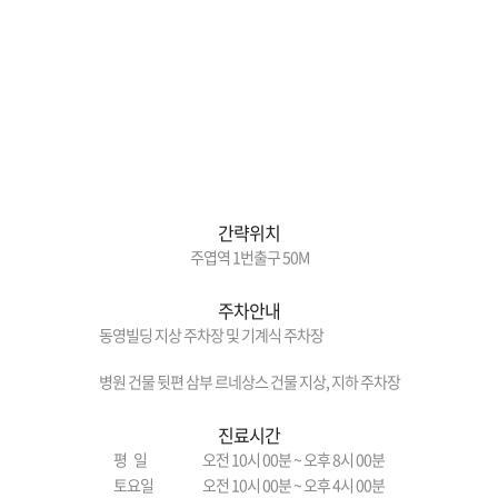
간략위치
주엽역 1번출구 50M
주차안내
동영빌딩 지상 주차장 및 기계식 주차장
병원 건물 뒷편 삼부 르네상스 건물 지상, 지하 주차장
진료시간
평 일
오전 10시 00분 ~ 오후 8시 00분
토요일
오전 10시 00분 ~ 오후 4시 00분