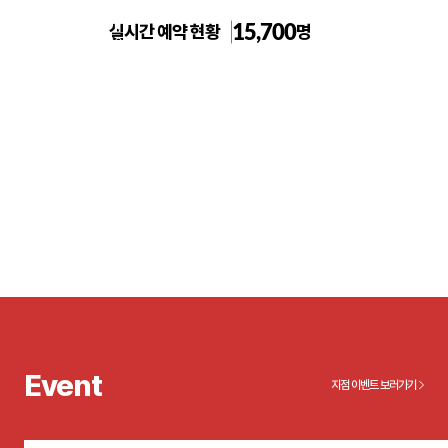
15,700
실시간 예약 현황
명
일산주엽 톡스앤필의원
Event
지점 이벤트 보러가기