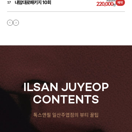
400,000
내맘대로패키지 10회
17
220,000
예약
원
ILSAN JUYEOP
CONTENTS
톡스앤필 일산주엽점의 뷰티 꿀팁