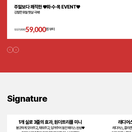
주말보다 쾌적한 ♥화·수·목 EVENT♥
강렬한 8월 햇살 극복!
59,000
117,000
원 부터
Signature
1개 실로 3줄의 효과, 원더트리플 미니
래디어스
봉긋하게 모아주고, 채워주고, 당겨주어 동안 페이스 완성♥
레디어스, 콜라겐