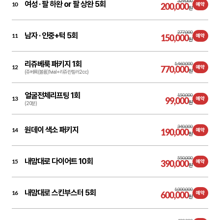
329,000
여성 ·
팔 하완 or 팔 상완 5회
10
200,000
예약
원
277,000
남자 ·
인중+턱 5회
11
150,000
예약
원
리쥬베룩 패키지 1회
1,460,000
12
770,000
예약
원
(쥬베룩(볼륨)1vial+리쥬란힐러2cc)
얼굴전체리프팅 1회
150,000
13
99,000
예약
원
(20분)
340,000
원데이 색소 패키지
14
190,000
예약
원
550,000
내맘대로 다이어트 10회
15
390,000
예약
원
1,000,000
내맘대로 스킨부스터 5회
16
600,000
예약
원