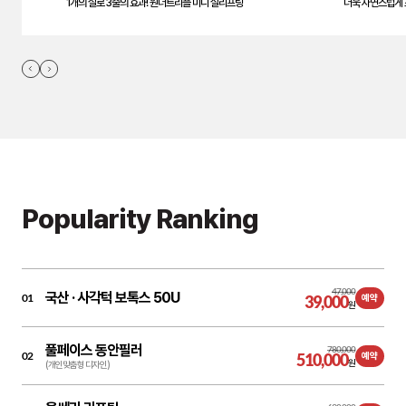
1개의 실로 3줄의 효과! 원더트리플 미니 실리프팅
더욱 자연스럽게 
Popularity Ranking
47,000
국산 ·
사각턱 보톡스 50U
01
39,000
예약
원
풀페이스 동안필러
780,000
02
510,000
예약
원
(개인맞춤형 디자인)