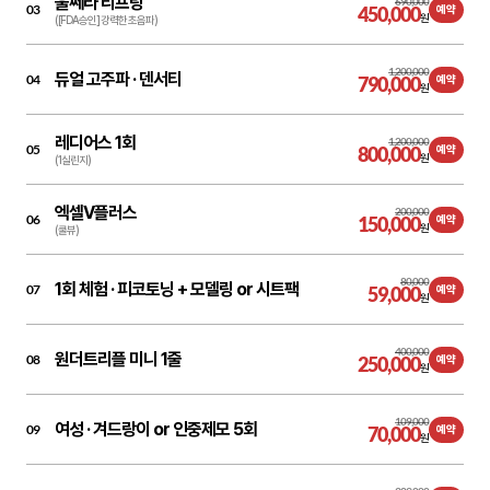
울쎄라 리프팅
690,000
03
450,000
예약
원
([FDA승인] 강력한 초음파)
1,200,000
듀얼 고주파 ·
덴서티
04
790,000
예약
원
레디어스 1회
1,200,000
05
800,000
예약
원
(1실린지)
엑셀V플러스
200,000
06
150,000
예약
원
(쿨뷰)
80,000
1회 체험 ·
피코토닝 + 모델링 or 시트팩
07
59,000
예약
원
400,000
원더트리플 미니 1줄
08
250,000
예약
원
109,000
여성 ·
겨드랑이 or 인중제모 5회
09
70,000
예약
원