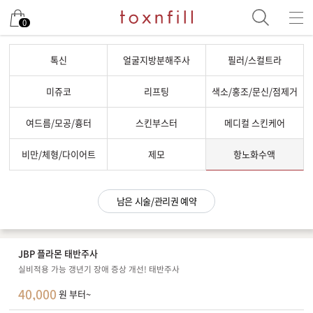
남은 시술/관리권 예약
0
남은 시술/관리권 종류 선택
톡신
얼굴지방분해주사
필러/스컬트라
리프팅
미쥬코
리프팅
색소/홍조/문신/점제거
색소
여드름/모공/흉터
스킨부스터
메디컬 스킨케어
제모
여드름/모공
비만/체형/다이어트
제모
항노화수액
스킨부스터
스킨케어
남은 시술/관리권 예약
체형
항노화수액
JBP 플라몬 태반주사
기타
실비적용 가능 갱년기 장애 증상 개선! 태반주사
40,000
원 부터~