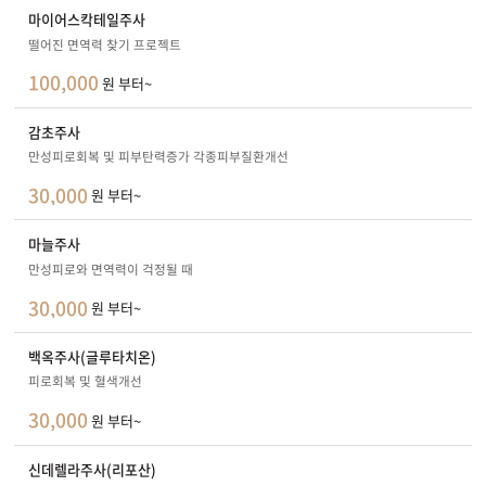
마이어스칵테일주사
떨어진 면역력 찾기 프로젝트
100,000
원 부터~
감초주사
만성피로회복 및 피부탄력증가 각종피부질환개선
30,000
원 부터~
마늘주사
만성피로와 면역력이 걱정될 때
30,000
원 부터~
백옥주사(글루타치온)
피로회복 및 혈색개선
30,000
원 부터~
신데렐라주사(리포산)