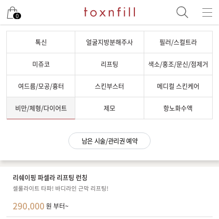
남은 시술/관리권 예약
0
남은 시술/관리권 종류 선택
톡신
얼굴지방분해주사
필러/스컬트라
리프팅
미쥬코
리프팅
색소/홍조/문신/점제거
색소
여드름/모공/흉터
스킨부스터
메디컬 스킨케어
제모
여드름/모공
비만/체형/다이어트
제모
항노화수액
스킨부스터
스킨케어
남은 시술/관리권 예약
체형
항노화수액
리쉐이핑 파셀라 리프팅 런칭
기타
셀룰라이트 타파! 바디라인 근막 리프팅!
290,000
원 부터~