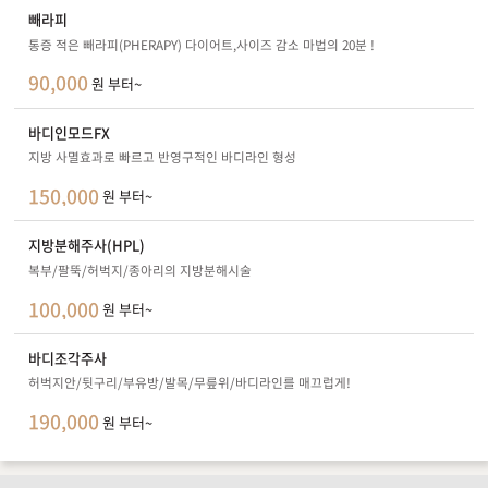
빼라피
통증 적은 빼라피(PHERAPY) 다이어트,사이즈 감소 마법의 20분 !
90,000
원 부터~
바디인모드FX
지방 사멸효과로 빠르고 반영구적인 바디라인 형성
150,000
원 부터~
지방분해주사(HPL)
복부/팔뚝/허벅지/종아리의 지방분해시술
100,000
원 부터~
바디조각주사
허벅지안/뒷구리/부유방/발목/무릎위/바디라인를 매끄럽게!
190,000
원 부터~