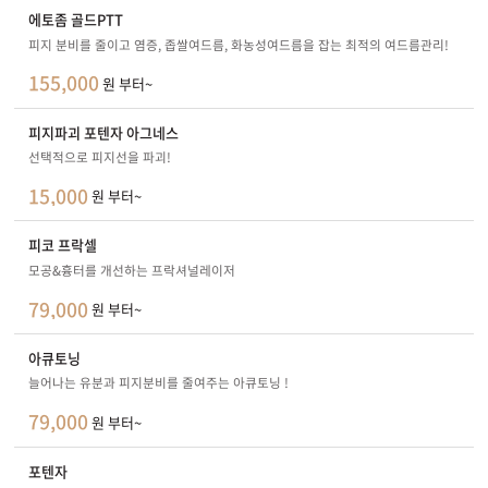
에토좀 골드PTT
피지 분비를 줄이고 염증, 좁쌀여드름, 화농성여드름을 잡는 최적의 여드름관리!
155,000
원 부터~
피지파괴 포텐자 아그네스
선택적으로 피지선을 파괴!
15,000
원 부터~
피코 프락셀
모공&흉터를 개선하는 프락셔널레이저
79,000
원 부터~
아큐토닝
늘어나는 유분과 피지분비를 줄여주는 아큐토닝 !
79,000
원 부터~
포텐자