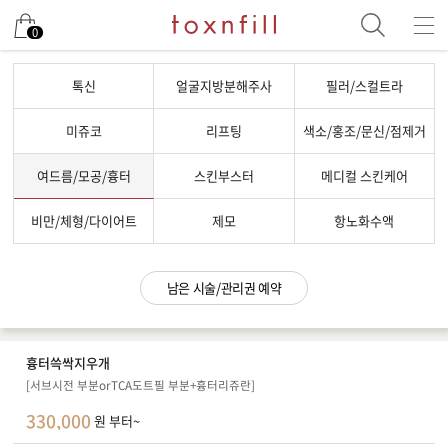
남은 시술/관리권 예약
0
남은 시술/관리권 종류 선택
톡신
얼굴지방분해주사
필러/스컬트라
리프팅
미쥬코
리프팅
색소/홍조/문신/점제거
색소
여드름/모공/흉터
스킨부스터
메디컬 스킨케어
제모
여드름/모공
비만/체형/다이어트
제모
항노화수액
스킨부스터
스킨케어
남은 시술/관리권 예약
체형
항노화수액
흉터쓱싹지우개
기타
[서브시전 부분orTCA도트필 부분+흉터리쥬란]
330,000
원 부터~