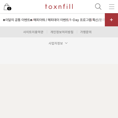
남은 시술/관리권 예약
0
남은 시술/관리권 종류 선택
♣이달의 공통 이벤트♣
해피아워 / 해피데이 이벤트
1-Day 프로그램
톡신/윤곽주사
필러
/
/
/
/
리프팅
사이트이용약관
개인정보처리방침
가맹문의
색소
사업자정보
제모
여드름/모공
스킨부스터
스킨케어
체형
항노화수액
기타