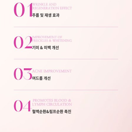
주름 및 재생 효과
기미 & 미백 개선
여드름 개선
혈액순환&림프순환 촉진