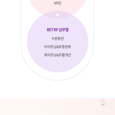
V라인
RET RF 심부열
수분충전
타이트닝&부종완화
화이트닝&주름개선