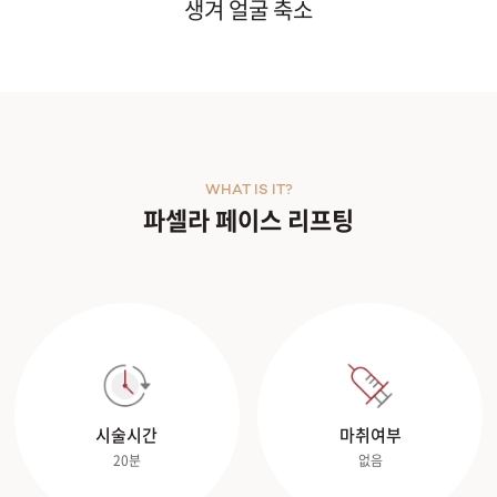
생겨 얼굴 축소
WHAT IS IT?
파셀라 페이스 리프팅
시술시간
마취여부
20분
없음