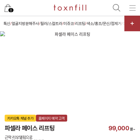
카카오
0
톡신
얼굴지방분해주사
필러/스컬트라
미쥬코
리프팅
색소/홍조/문신/점제거
여드름/모
/
/
/
/
/
/
카카오톡 채널 추가
홈페이지 예약 고객
파셀라 페이스 리프팅
99,000
원~
근막 리모델링으로