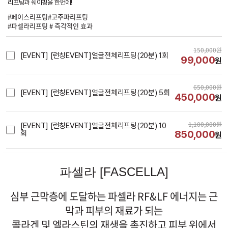
리프팅과 쉐이핑을 한번에!
#페이스리프팅#고주파리프팅
#파셀라리프팅 # 즉각적인 효과
150,000
원
[EVENT] [런칭EVENT]얼굴전체리프팅(20분) 1회
99,000
원
650,000
원
[EVENT] [런칭EVENT]얼굴전체리프팅(20분) 5회
450,000
원
1,100,000
원
[EVENT] [런칭EVENT]얼굴전체리프팅(20분) 10
850,000
회
원
시술내용
파셀라 [FASCELLA]
심부 근막층에 도달하는 파셀라 RF&LF 에너지는 근
막과 피부의 재료가 되는
콜라겐 및 엘라스틴의 재생을 촉진하고 피부 위에서