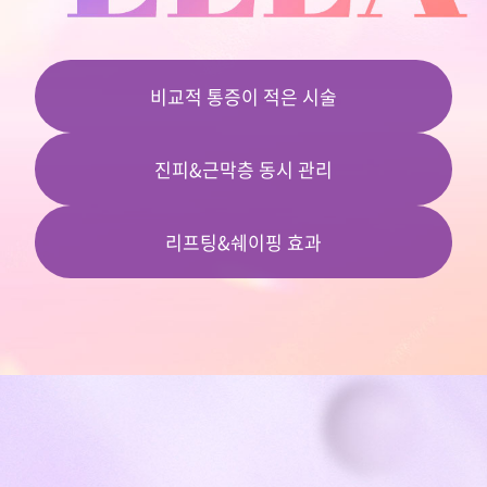
비교적 통증이 적은 시술
진피&근막층 동시 관리
리프팅&쉐이핑 효과