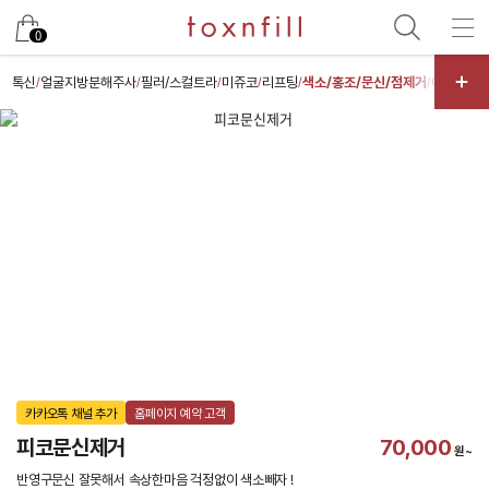
카카오
0
톡신
얼굴지방분해주사
필러/스컬트라
미쥬코
리프팅
색소/홍조/문신/점제거
여드름/모
/
/
/
/
/
/
카카오톡 채널 추가
홈페이지 예약 고객
피코문신제거
70,000
원~
반영구문신 잘못해서 속상한마음 걱정없이 색소빼자 !