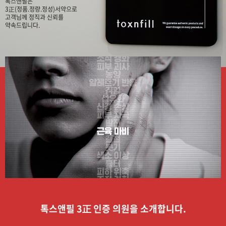
톡스앤필은
3正(정품.정량.정성)서약으로
고객님께 정직과 신뢰를
약속드립니다.
톡스앤필 3正 인증 의원을 소개합니다.