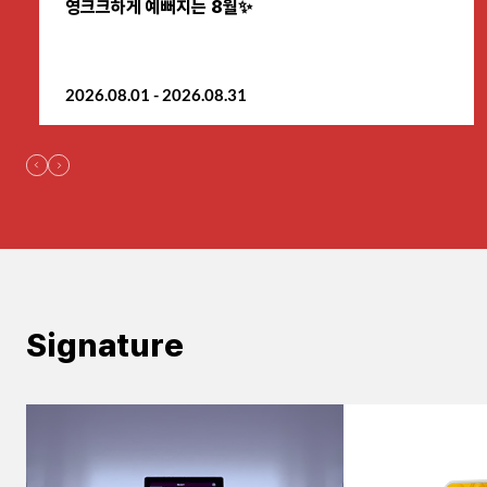
영크크하게 예뻐지는 8월✨
원주점
2026.08.01 - 2026.08.31
이천점
인천부평점
인천송도점
일산주엽점
잠실점
Signature
전주점
제주점
천안불당점