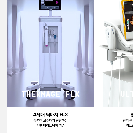
천안신부점
청주점
평택점
홍대점
4세대 써마지 FLX
강력한 고주파가 전달하는
진피 속
피부 타이트닝의 기준
리프