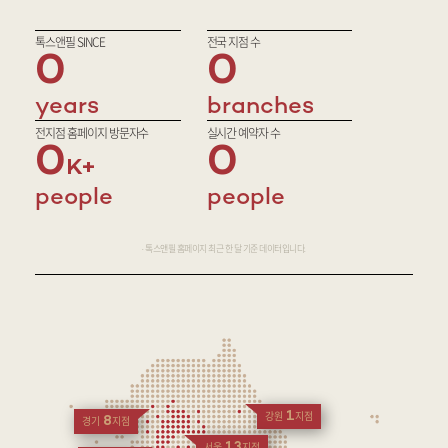
톡스앤필 SINCE
전국 지점 수
0
0
years
branches
전지점 홈페이지 방문자수
실시간 예약자 수
0
0
people
people
· 톡스앤필 홈페이지 최근 한 달 기준 데이터입니다.
1
강원
지점
8
경기
지점
13