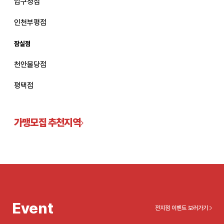
압구정점
관악서울대입구점
인천부평점
잠실점
광주상무점
천안불당점
광주첨단점
평택점
구리점
노원점
가맹모집 추천지역
명동점
목동점
미아사거리점
Event
전지점 이벤트 보러가기
부산서면점