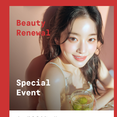
부천점
분당점
삼성점
세종점
송파점
수원인계점
신논현점
안양점
압구정점