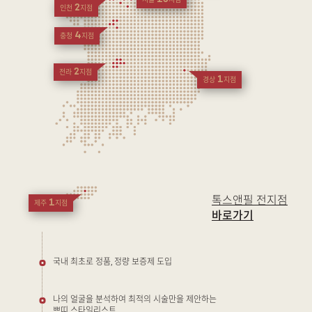
서울
지점
2
인천
지점
4
충청
지점
2
전라
지점
1
경상
지점
톡스앤필 전지점
1
제주
지점
바로가기
국내 최초로 정품, 정량 보증제 도입
나의 얼굴을 분석하여 최적의 시술만을 제안하는
쁘띠 스타일리스트