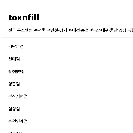
toxnfill
전국 톡스앤필
35
서울
15
인천·경기
10
대전·충청
4
부산·대구·울산·경상
1
강남본점
건대점
광주첨단점
명동점
강남본점
남자
부산서면점
강동천호점
여자
삼성점
강서점
수원인계점
건대점