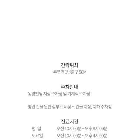
간략위치
주엽역 1번출구 50M
주차안내
동영빌딩 지상 주차장 및 기계식 주차장
병원 건물 뒷편 삼부 르네상스 건물 지상, 지하 주차장
진료시간
평 일
오전 10시 00분 ~ 오후 8시 00분
토요일
오전 10시 00분 ~ 오후 4시 00분