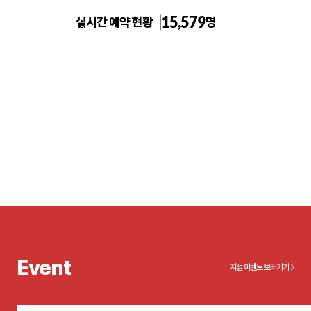
15,579
실시간 예약 현황
명
일산주엽 톡스앤필의원
Event
지점 이벤트 보러가기