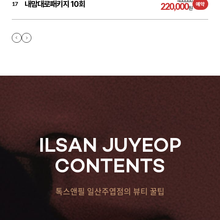
400,000
내맘대로패키지 10회
17
220,000
예약
원
ILSAN JUYEOP
CONTENTS
톡스앤필 일산주엽점의 뷰티 꿀팁