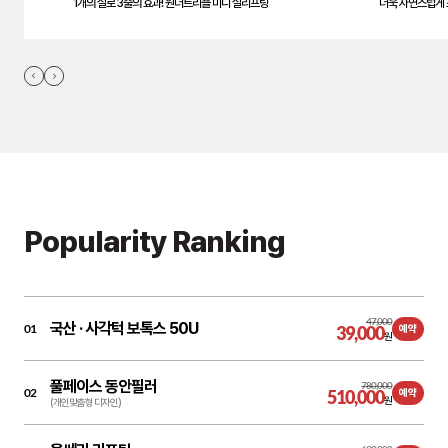
1개의 실로 3줄의 효과! 원더트리플 미니 실리프팅
더욱 자연스럽게 
Popularity Ranking
47,000
국산 ·
사각턱 보톡스 50U
01
39,000
예약
원
풀페이스 동안필러
780,000
02
510,000
예약
원
(개인맞춤형 디자인)