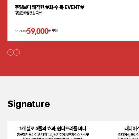
주말보다 쾌적한 ♥화·수·목 EVENT♥
강렬한 8월 햇살 극복!
59,000
117,000
원 부터
Signature
1개 실로 3줄의 효과, 원더트리플 미니
래디어스
봉긋하게 모아주고, 채워주고, 당겨주어 동안 페이스 완성♥
레디어스, 콜라겐