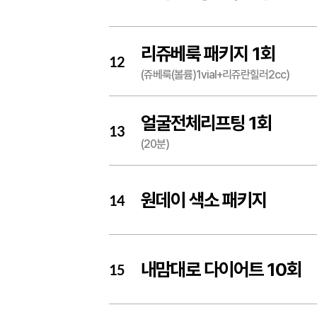
리쥬베룩 패키지 1회
12
(쥬베룩(볼륨)1vial+리쥬란힐러2cc)
얼굴전체리프팅 1회
13
(20분)
원데이 색소 패키지
14
내맘대로 다이어트 10회
15