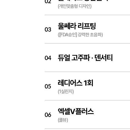
02
(개인맞춤형 디자인)
울쎄라 리프팅
03
([FDA승인] 강력한 초음파)
듀얼 고주파 ·
덴서티
04
레디어스 1회
05
(1실린지)
엑셀V플러스
06
(쿨뷰)