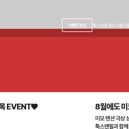
톡스앤필 뷰티그룹
시
이벤트 안내
목 EVENT♥
8월에도 미모
미모 텐션 극상 
톡스앤필과 함께 