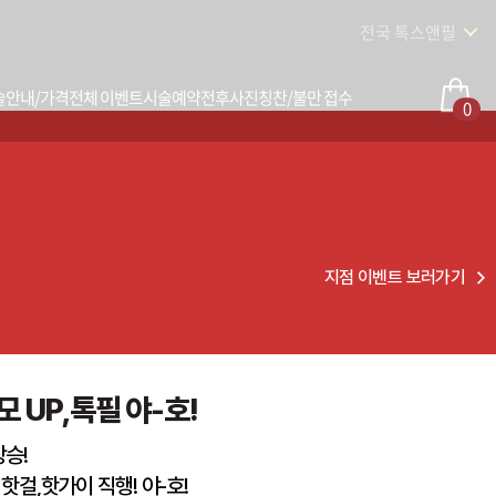
전국 톡스앤필
술안내/가격
전체 이벤트
시술예약
전후사진
칭찬/불만 접수
0
지점 이벤트 보러가기
 UP,톡필 야-호!
상승!
핫걸,핫가이 직행! 야-호!