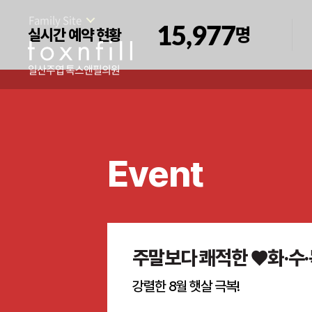
Family Site
15,977
명
실시간 예약 현황
일산주엽 톡스앤필의원
Event
주말보다 쾌적한 ♥화·수·
강렬한 8월 햇살 극복!