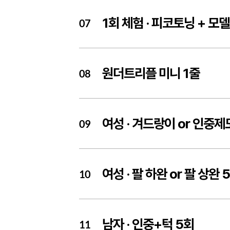
1회 체험 ·
피코토닝 + 모델
07
원더트리플 미니 1줄
08
여성 ·
겨드랑이 or 인중제
09
여성 ·
팔 하완 or 팔 상완 
10
남자 ·
인중+턱 5회
11