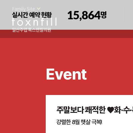
Family Site
15,864
명
실시간 예약 현황
일산주엽 톡스앤필의원
Event
주말보다 쾌적한 ♥화·수·
강렬한 8월 햇살 극복!