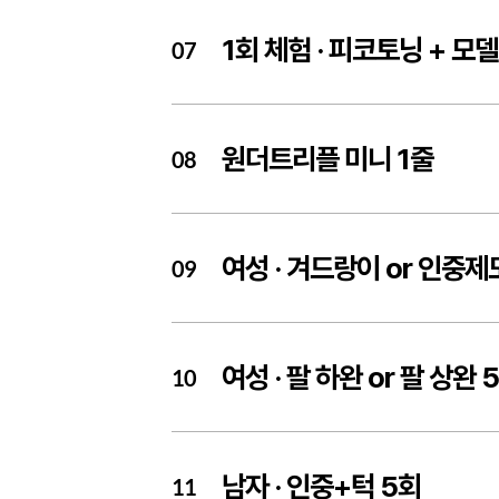
1회 체험 ·
피코토닝 + 모델
07
원더트리플 미니 1줄
08
여성 ·
겨드랑이 or 인중제
09
여성 ·
팔 하완 or 팔 상완 
10
남자 ·
인중+턱 5회
11