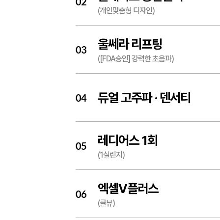
02
(개인맞춤형 디자인)
울쎄라 리프팅
03
([FDA승인] 강력한 초음파)
듀얼 고주파 ·
덴서티
04
레디어스 1회
05
(1실린지)
엑셀V플러스
06
(쿨뷰)