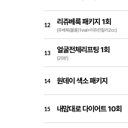
리쥬베룩 패키지 1회
12
(쥬베룩(볼륨)1vial+리쥬란힐러2cc)
얼굴전체리프팅 1회
13
(20분)
원데이 색소 패키지
14
내맘대로 다이어트 10회
15