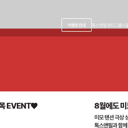
톡스앤필 뷰티그룹
시
이벤트 안내
목 EVENT♥
8월에도 미모
미모 텐션 극상 
톡스앤필과 함께 