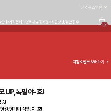
전국 톡스앤필
술안내/가격
전체 이벤트
시술예약
전후사진
칭찬/불만 접수
0
지점 이벤트 보러가기
 UP,톡필 야-호!
상승!
핫걸,핫가이 직행! 야-호!