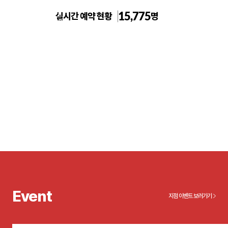
15,775
실시간 예약 현황
명
일산주엽 톡스앤필의원
Event
지점 이벤트 보러가기