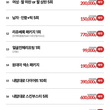
329,000
여성 ·
팔 하완 or 팔 상완 5회
10
200,000
예약
원
277,000
남자 ·
인중+턱 5회
11
150,000
예약
원
리쥬베룩 패키지 1회
1,460,000
12
770,000
예약
원
(쥬베룩(볼륨)1vial+리쥬란힐러2cc)
얼굴전체리프팅 1회
150,000
13
99,000
예약
원
(20분)
340,000
원데이 색소 패키지
14
190,000
예약
원
550,000
내맘대로 다이어트 10회
15
390,000
예약
원
1,000,000
내맘대로 스킨부스터 5회
16
600,000
예약
원