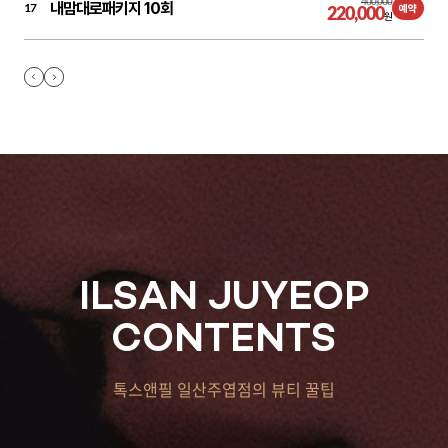
400,000
내맘대로패키지 10회
17
220,000
예약
원
ILSAN JUYEOP
CONTENTS
톡스앤필 일산주엽점의 뷰티 꿀팁