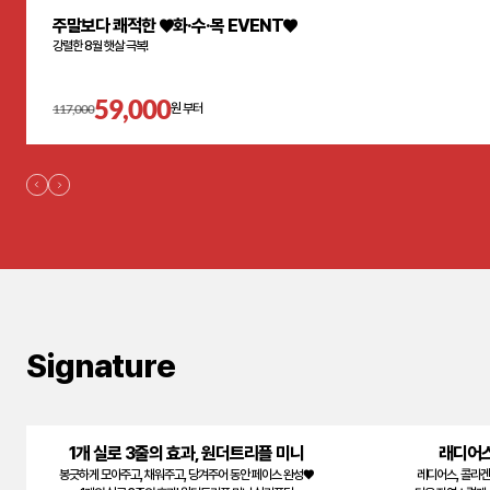
주말보다 쾌적한 ♥화·수·목 EVENT♥
강렬한 8월 햇살 극복!
59,000
117,000
원 부터
Signature
1개 실로 3줄의 효과, 원더트리플 미니
래디어스
봉긋하게 모아주고, 채워주고, 당겨주어 동안 페이스 완성♥
레디어스, 콜라겐