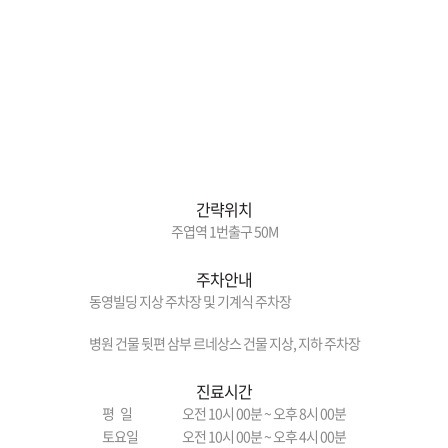
간략위치
주엽역 1번출구 50M
주차안내
동영빌딩 지상 주차장 및 기계식 주차장
병원 건물 뒷편 삼부 르네상스 건물 지상, 지하 주차장
진료시간
평 일
오전 10시 00분 ~ 오후 8시 00분
토요일
오전 10시 00분 ~ 오후 4시 00분