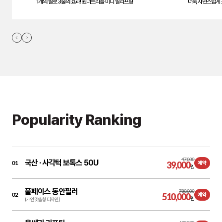
1개의 실로 3줄의 효과! 원더트리플 미니 실리프팅
더욱 자연스럽게 
Popularity Ranking
47,000
국산 ·
사각턱 보톡스 50U
01
39,000
예약
원
풀페이스 동안필러
780,000
02
510,000
예약
원
(개인맞춤형 디자인)