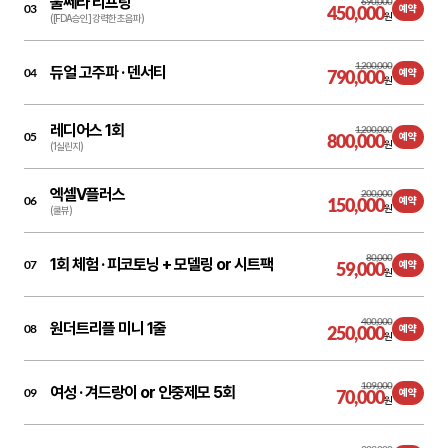
울쎄라 리프팅
690,000
03
450,000
예약
원
([FDA승인] 강력한 초음파)
1,200,000
듀얼 고주파 ·
덴서티
04
790,000
예약
원
레디어스 1회
1,200,000
05
800,000
예약
원
(1실린지)
엑셀V플러스
200,000
06
150,000
예약
원
(쿨뷰)
80,000
1회 체험 ·
피코토닝 + 모델링 or 시트팩
07
59,000
예약
원
400,000
원더트리플 미니 1줄
08
250,000
예약
원
109,000
여성 ·
겨드랑이 or 인중제모 5회
09
70,000
예약
원