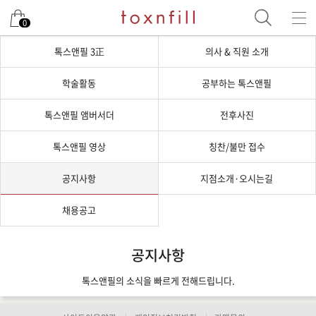
0
톡스앤필 3正
의사 & 직원 소개
학술활동
공부하는 톡스앤필
톡스앤필 앰버서더
전후사진
톡스앤필 영상
칭찬/불만 접수
공지사항
지점소개·오시는길
채용공고
공지사항
톡스앤필의 소식을 빠르게 전해드립니다.