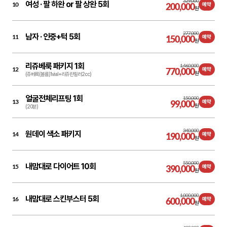
329,000
여성 ·
팔 하완 or 팔 상완 5회
10
200,000
예약
원
277,000
남자 ·
인중+턱 5회
11
150,000
예약
원
리쥬베룩 패키지 1회
1,460,000
12
770,000
예약
원
(쥬베룩(볼륨)1vial+리쥬란힐러2cc)
얼굴전체리프팅 1회
150,000
13
99,000
예약
원
(20분)
340,000
원데이 색소 패키지
14
190,000
예약
원
550,000
내맘대로 다이어트 10회
15
390,000
예약
원
1,000,000
내맘대로 스킨부스터 5회
16
600,000
예약
원