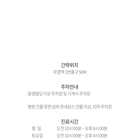
간략위치
주엽역 1번출구 50M
주차안내
동영빌딩 지상 주차장 및 기계식 주차장
병원 건물 뒷편 삼부 르네상스 건물 지상, 지하 주차장
진료시간
평 일
오전 10시 00분 ~ 오후 8시 00분
토요일
오전 10시 00분 ~ 오후 4시 00분