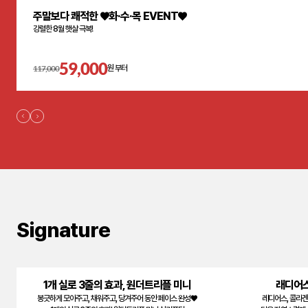
주말보다 쾌적한 ♥화·수·목 EVENT♥
강렬한 8월 햇살 극복!
59,000
117,000
원 부터
Signature
1개 실로 3줄의 효과, 원더트리플 미니
래디어스
봉긋하게 모아주고, 채워주고, 당겨주어 동안 페이스 완성♥
레디어스, 콜라겐