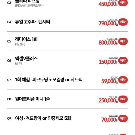
울쎄라 리프팅
690,000
03
450,000
예약
원
([FDA승인] 강력한 초음파)
1,200,000
듀얼 고주파 ·
덴서티
04
790,000
예약
원
레디어스 1회
1,200,000
05
800,000
예약
원
(1실린지)
엑셀V플러스
200,000
06
150,000
예약
원
(쿨뷰)
80,000
1회 체험 ·
피코토닝 + 모델링 or 시트팩
07
59,000
예약
원
400,000
원더트리플 미니 1줄
08
250,000
예약
원
109,000
여성 ·
겨드랑이 or 인중제모 5회
09
70,000
예약
원