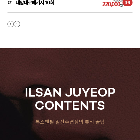
400,000
내맘대로패키지 10회
17
220,000
예약
원
ILSAN JUYEOP
CONTENTS
톡스앤필 일산주엽점의 뷰티 꿀팁