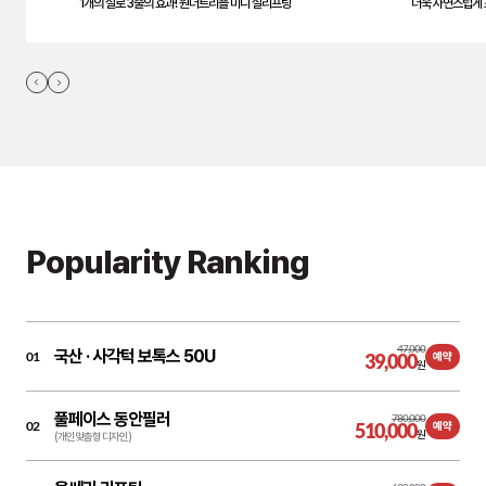
1개의 실로 3줄의 효과! 원더트리플 미니 실리프팅
더욱 자연스럽게 
Popularity Ranking
47,000
국산 ·
사각턱 보톡스 50U
01
39,000
예약
원
풀페이스 동안필러
780,000
02
510,000
예약
원
(개인맞춤형 디자인)