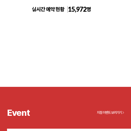
15,972
실시간 예약 현황
명
일산주엽 톡스앤필의원
Event
지점 이벤트 보러가기