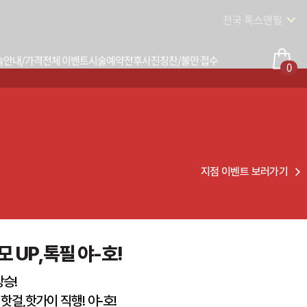
전국 톡스앤필
술안내/가격
전체 이벤트
시술예약
전후사진
칭찬/불만 접수
0
지점 이벤트 보러가기
 UP,톡필 야-호!
상승!
핫걸,핫가이 직행! 야-호!