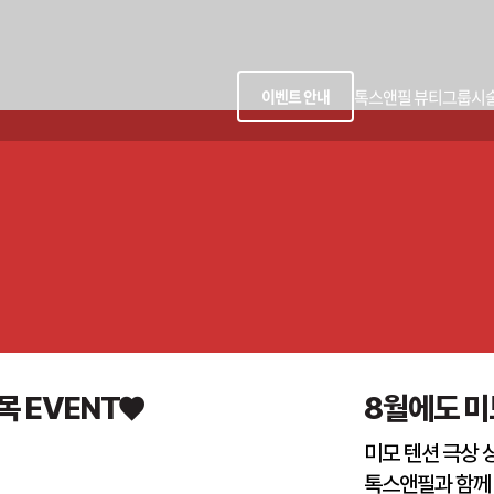
톡스앤필 뷰티그룹
시
이벤트 안내
목 EVENT♥
8월에도 미모
미모 텐션 극상 
톡스앤필과 함께 