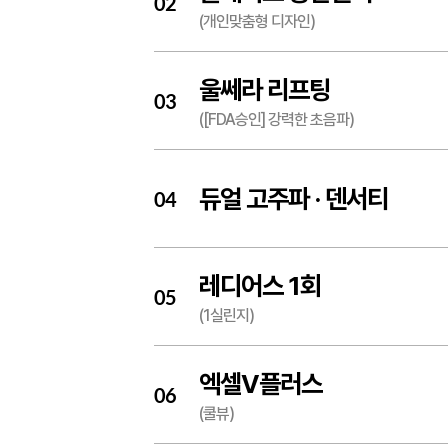
02
(개인맞춤형 디자인)
울쎄라 리프팅
03
([FDA승인] 강력한 초음파)
듀얼 고주파 ·
덴서티
04
레디어스 1회
05
(1실린지)
엑셀V플러스
06
(쿨뷰)