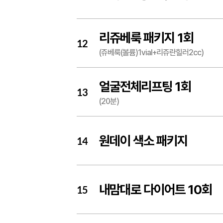
리쥬베룩 패키지 1회
12
(쥬베룩(볼륨)1vial+리쥬란힐러2cc)
얼굴전체리프팅 1회
13
(20분)
원데이 색소 패키지
14
내맘대로 다이어트 10회
15