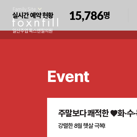
Family Site
15,786
명
실시간 예약 현황
일산주엽 톡스앤필의원
Event
주말보다 쾌적한 ♥화·수·
강렬한 8월 햇살 극복!