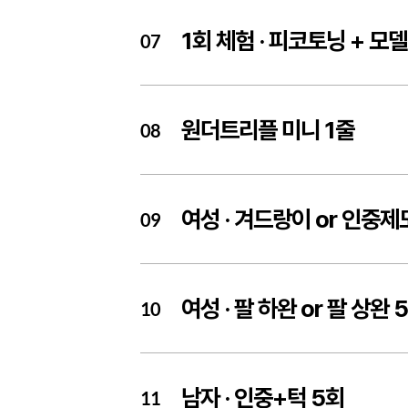
1회 체험 ·
피코토닝 + 모델
07
원더트리플 미니 1줄
08
여성 ·
겨드랑이 or 인중제
09
여성 ·
팔 하완 or 팔 상완 
10
남자 ·
인중+턱 5회
11