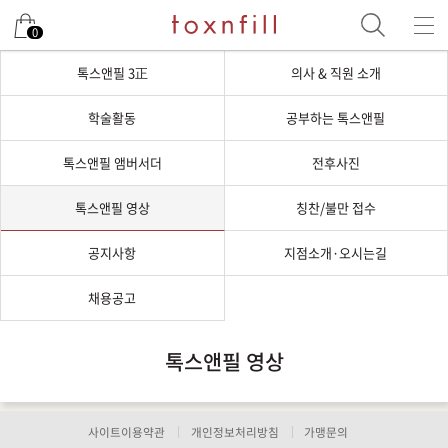
0
톡스앤필 3正
의사 & 직원 소개
학술활동
공부하는 톡스앤필
톡스앤필 앰버서더
전후사진
톡스앤필 영상
칭찬/불만 접수
공지사항
지점소개·오시는길
채용공고
톡스앤필 영상
사이트이용약관
개인정보처리방침
가맹문의