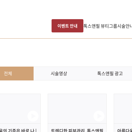
톡스앤필 뷰티그룹
시술안
이벤트 안내
전체
시술영상
톡스앤필 광고
의 기준은 바로 나 |
트렌디한 피부관리, 톡스앤필
아름다움