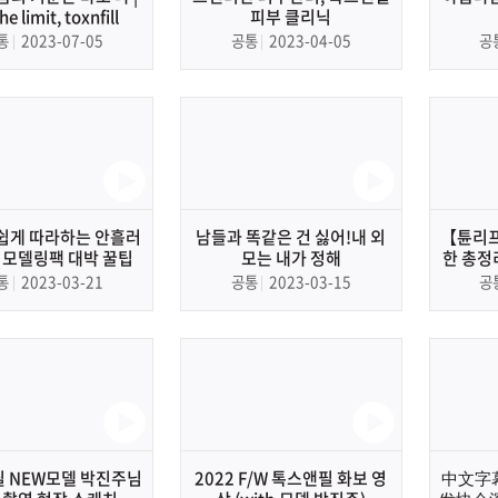
the limit, toxnfill
피부 클리닉
통
2023-07-05
공통
2023-04-05
공
쉽게 따라하는 안흘러
남들과 똑같은 건 싫어!내 외
【튠리프
 모델링팩 대박 꿀팁
모는 내가 정해
한 총정리
주점 방
통
2023-03-21
공통
2023-03-15
공
 NEW모델 박진주님
2022 F/W 톡스앤필 화보 영
中文字幕