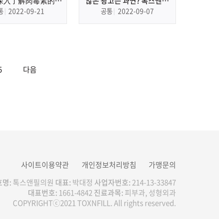
深入了解肉毒素的活
않은 광고는 과연? 톡스앤필
[대한레이저피부모발학
VS 명*진* 갈비 (feat. 극악의
통
2022-09-21
공통
2022-09-07
톡스 바로 알기 걱정 제
난이도 밸런스 게임)
로 캠페인
5
다음
사이트이용약관
개인정보처리방침
가맹문의
명:
톡스앤필의원
대표:
박대정
사업자번호:
214-13-33847
대표번호:
1661-4842
진료과목:
피부과, 성형외과
COPYRIGHTⓒ2021 TOXNFILL. All rights reserved.