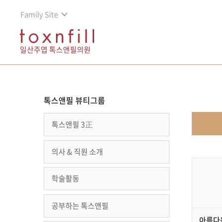
Family Site
일산주엽 톡스앤필의원
톡스앤필 뷰티그룹
톡스앤필 3正
의사 & 직원 소개
학술활동
공부하는 톡스앤필
아름다움