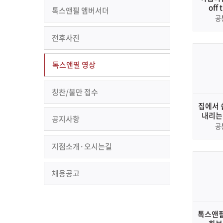
off 
톡스앤필 앰버서더
공
전후사진
톡스앤필 영상
칭찬/불만 접수
집에서 
내리는
공지사항
공
지점소개·오시는길
채용공고
톡스앤필