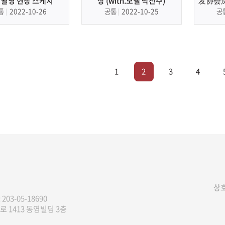
 촬영 현장 스케치
상 (with.모델 박진주)
发协会
动 | 
통
2022-10-26
공통
2022-10-25
공
회] 보
1
2
3
4
상호
:
203-05-18690
 1413 동영빌딩 3층