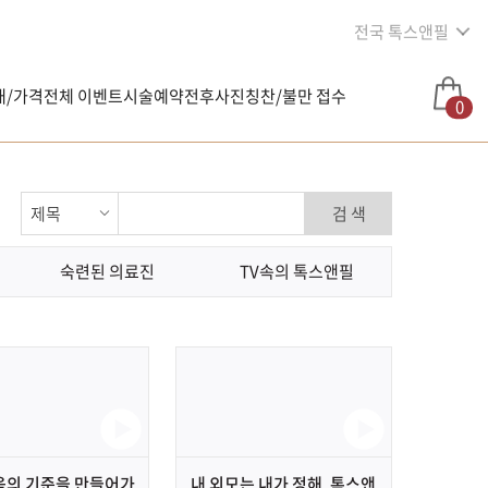
전국 톡스앤필
내/가격
전체 이벤트
시술예약
전후사진
칭찬/불만 접수
0
검 색
숙련된 의료진
TV속의 톡스앤필
의 기준을 만들어가
내 외모는 내가 정해, 톡스앤