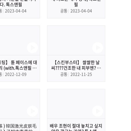
다. 톡스앤필
필
통
2023-04-04
공통
2023-04-04
팅】 튠 페이스에 대
【스킨부스터】 쌀쌀한 날
 (with.톡스앤필 제
씨????건조한 내 피부엔? 역
지유 원장님, 전재현
시 리쥬란 | 톡스앤필 분당점
통
2022-12-09
공통
2022-11-25
원장님)
강봉주 원장님
 ) 韓国激光皮朕毛
배우 조현이 절대 놓치고 싶지