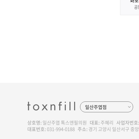
화보
공
상호명:
일산주엽 톡스앤필의원
대표:
주혜리
사업자번호
대표번호:
031-994-0188
주소:
경기 고양시 일산서구 중앙로