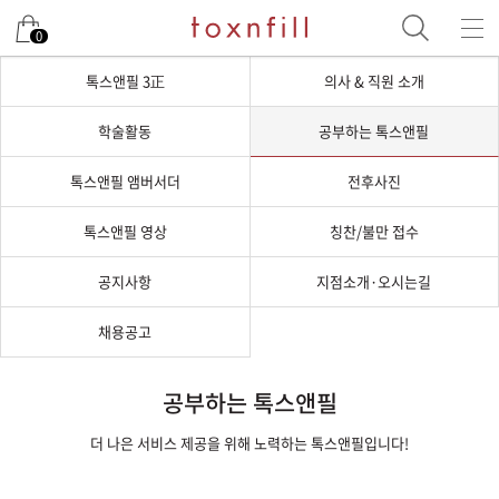
0
톡스앤필 3正
의사 & 직원 소개
학술활동
공부하는 톡스앤필
톡스앤필 앰버서더
전후사진
톡스앤필 영상
칭찬/불만 접수
공지사항
지점소개·오시는길
채용공고
공부하는 톡스앤필
더 나은 서비스 제공을 위해 노력하는 톡스앤필입니다!