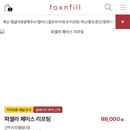
카카오
0
톡신
얼굴지방분해주사
필러/스컬트라
미쥬코
리프팅
색소/홍조/문신/점제거
여드름/모
/
/
/
/
/
/
카카오톡 채널 추가
홈페이지 예약 고객
파셀라 페이스 리프팅
99,000
원~
근막 리모델링으로