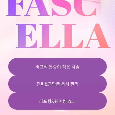
비교적 통증이 적은 시술
진피&근막층 동시 관리
리프팅&쉐이핑 효과