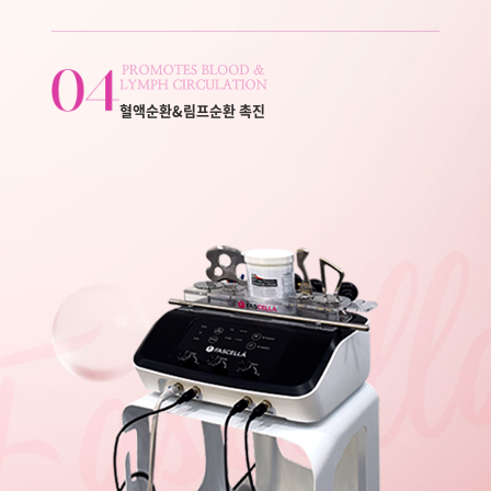
혈액순환&림프순환 촉진