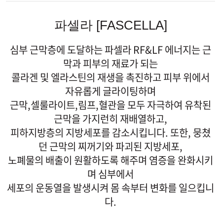
시술내용
파셀라 [FASCELLA]
심부 근막층에 도달하는 파셀라 RF&LF 에너지는 근
막과 피부의 재료가 되는
콜라겐 및 엘라스틴의 재생을 촉진하고 피부 위에서
자유롭게 글라이팅하며
근막,셀룰라이트,림프,혈관을 모두 자극하여 유착된
근막을 가지런히 재배열하고,
피하지방층의 지방세포를 감소시킵니다. 또한, 뭉쳤
던 근막의 찌꺼기와 파괴된 지방세포,
노폐물의 배출이 원활하도록 해주며 염증을 완화시키
며 심부에서
세포의 운동열을 발생시켜 몸 속부터 변화를 일으킵니
다.