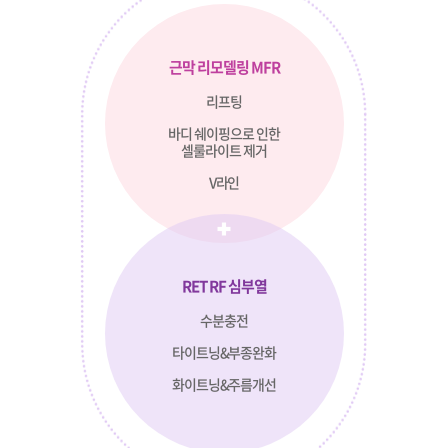
근막 리모델링 MFR
리프팅
바디 쉐이핑으로 인한
셀룰라이트 제거
V라인
RET RF 심부열
수분충전
타이트닝&부종완화
화이트닝&주름개선