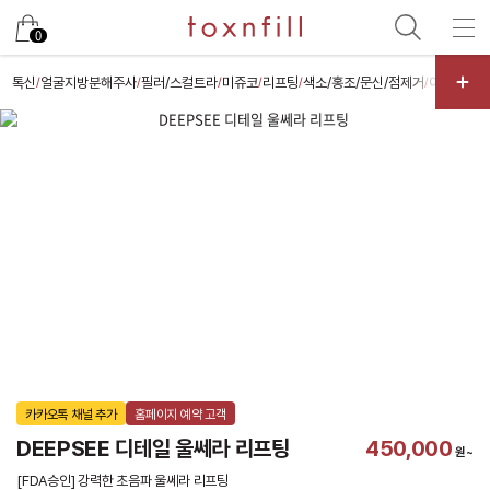
카카오
0
톡신
얼굴지방분해주사
필러/스컬트라
미쥬코
리프팅
색소/홍조/문신/점제거
여드름/모
/
/
/
/
/
/
카카오톡 채널 추가
홈페이지 예약 고객
DEEPSEE 디테일 울쎄라 리프팅
450,000
원~
[FDA승인] 강력한 초음파 울쎄라 리프팅