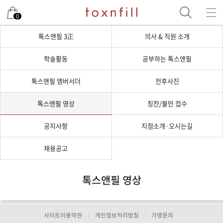
0
톡스앤필 3正
의사 & 직원 소개
학술활동
공부하는 톡스앤필
톡스앤필 앰버서더
전후사진
톡스앤필 영상
칭찬/불만 접수
공지사항
지점소개·오시는길
채용공고
톡스앤필 영상
사이트이용약관
개인정보처리방침
가맹문의